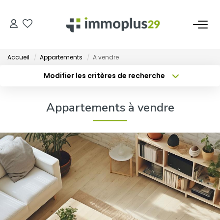
ACHETER
Accueil
Appartements
A vendre
Maison
Modifier les critères de recherche
Localisation
Type de bien
Appartement
Localisation
Sélectionnez...
Appartements à vendre
Terrain
Surface min
Budget max
Immeuble
Local
Créer une alerte
Plus de critères
LOUER
Maison
Appartement