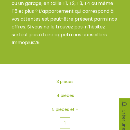
FAQ
ou un garage, en taille T1, T2, T3, T4 ou même
Actualités / Conseils
T5 et plus ? L’appartement qui correspond à
vos attentes est peut-être présent parmi nos
offres. Si vous ne le trouvez pas, n’hésitez
CONTACT
surtout pas à faire appel à nos conseillers
Immoplus29.
3 pièces
4 pièces
5 pièces et +
Créer une alerte
1