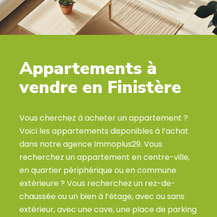
Local
Box
ESTIMER
Appartements à
vendre en Finistère
VENDRE
Estimer Mon Bien
Vous cherchez à acheter un appartement ?
Nos Biens Vendus
Voici les appartements disponibles à l’achat
dans notre agence Immoplus29. Vous
Nos Biens Loués
recherchez un appartement en centre-ville,
en quartier périphérique ou en commune
NOTRE AGENCE
extérieure ? Vous recherchez un rez-de-
chaussée ou un bien à l’étage, avec ou sans
Qui Sommes-Nous ?
extérieur, avec une cave, une place de parking