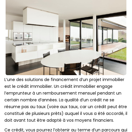
Local
Box
ESTIMER
VENDRE
Estimer Mon Bien
Nos Biens Vendus
L’une des solutions de financement d’un projet immobilier
est le crédit immobilier. Un crédit immobilier engage
Nos Biens Loués
l’emprunteur à un remboursement mensuel pendant un
certain nombre d’années. La qualité d’un crédit ne se
résume pas au taux (voire aux taux, car un crédit peut être
NOTRE AGENCE
constitué de plusieurs prêts) auquel il vous a été accordé, il
doit avant tout être adapté à vos moyens financiers.
Qui Sommes-Nous ?
Ce crédit, vous pourrez l’obtenir au terme d’un parcours qui