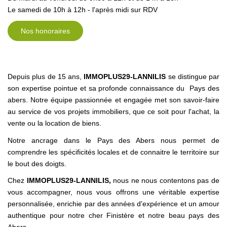
Local
Le samedi de 10h à 12h - l'après midi sur RDV
Box
Nos honoraires
ESTIMER
Depuis plus de 15 ans,
IMMOPLUS29-LANNILIS
se distingue par
VENDRE
son expertise pointue et sa profonde connaissance du Pays des
abers. Notre équipe passionnée et engagée met son savoir-faire
Estimer Mon Bien
au service de vos projets immobiliers, que ce soit pour l'achat, la
Nos Biens Vendus
vente ou la location de biens.
Nos Biens Loués
Notre ancrage dans le Pays des Abers nous permet de
comprendre les spécificités locales et de connaitre le territoire sur
le bout des doigts.
NOTRE AGENCE
Chez
IMMOPLUS29-LANNILIS,
nous ne nous contentons pas de
vous accompagner, nous vous offrons une véritable expertise
Qui Sommes-Nous ?
personnalisée, enrichie par des années d'expérience et un amour
FAQ
authentique pour notre cher Finistère et notre beau pays des