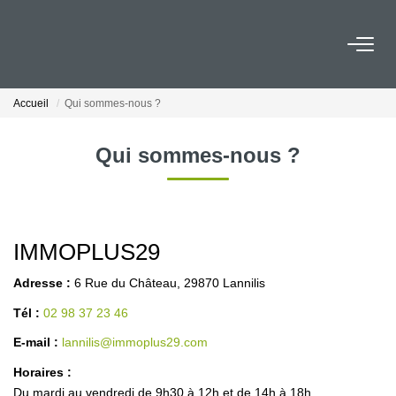
ACHETER
Accueil
Qui sommes-nous ?
Maison
Qui sommes-nous ?
Appartement
Terrain
Immeuble
Local
IMMOPLUS29
Adresse :
6 Rue du Château, 29870 Lannilis
LOUER
Tél :
02 98 37 23 46
Maison
E-mail :
lannilis@immoplus29.com
Appartement
Horaires :
Du mardi au vendredi de 9h30 à 12h et de 14h à 18h